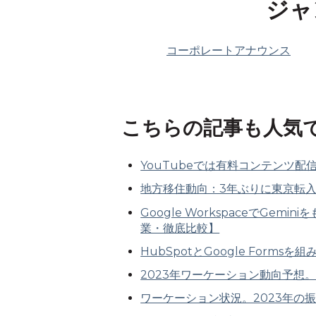
ジャ
コーポレートアナウンス
こちらの記事も人気
YouTubeでは有料コンテンツ配
地方移住動向：3年ぶりに東京転
Google WorkspaceでGem
業・徹底比較】
HubSpotとGoogle Form
2023年ワーケーション動向予想
ワーケーション状況。2023年の振