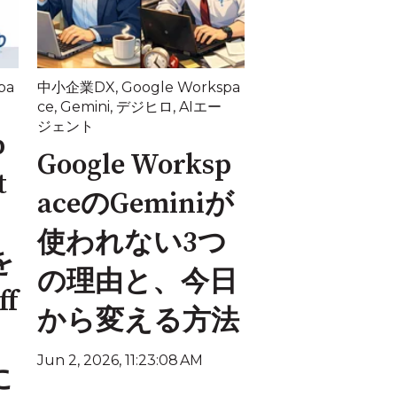
pa
中小企業DX
,
Google Workspa
ce
,
Gemini
,
デジヒロ
,
AIエー
ジェント
p
Google Worksp
t
aceのGeminiが
使われない3つ
を
の理由と、今日
f
から変える方法
Jun 2, 2026, 11:23:08 AM
に