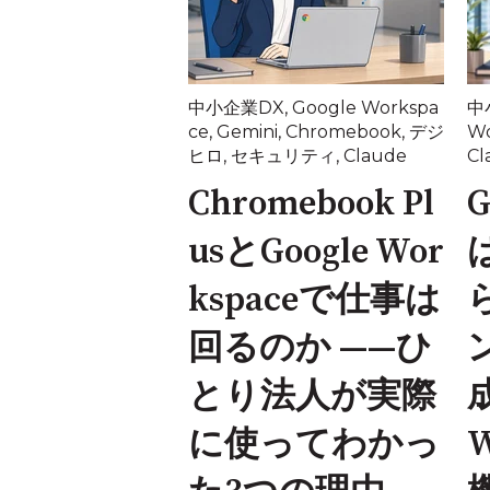
中小企業DX
,
Google Workspa
中
ce
,
Gemini
,
Chromebook
,
デジ
Wo
ヒロ
,
セキュリティ
,
Claude
Cl
Chromebook Pl
G
usとGoogle Wor
kspaceで仕事は
回るのか ——ひ
とり法人が実際
に使ってわかっ