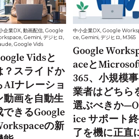
小企業DX
,
動画配信
,
Google
中小企業DX
,
Google Works
rkspace
,
Gemini
,
デジヒロ
,
ce
,
Gemini
,
デジヒロ
,
M365
aude
,
Google Vids
Google Works
oogle Vidsと
aceとMicrosof
は？スライドか
365、小規模事
らAIナレーショ
業者はどちら
ン動画を自動生
選ぶべきか—Of
成できるGoogle
ice サポート終
Workspaceの新
了を機に正直