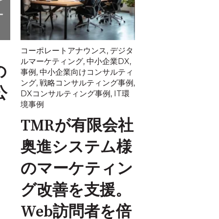
コーポレートアナウンス
,
デジタ
ルマーケティング
,
中小企業DX
,
の
事例
,
中小企業向けコンサルティ
ング
,
戦略コンサルティング事例
,
公
DXコンサルティング事例
,
IT環
境事例
TMRが有限会社
奥進システム様
のマーケティン
グ改善を支援。
Web訪問者を倍