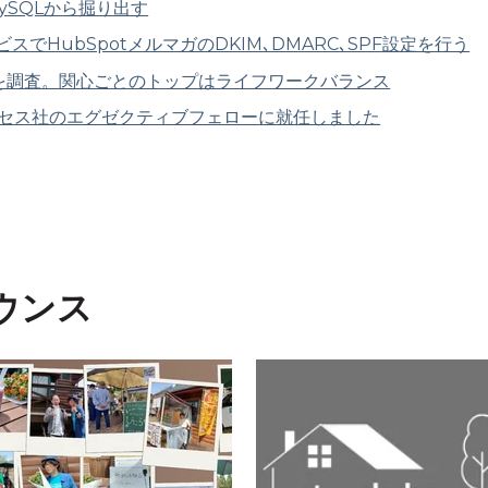
MySQLから掘り出す
でHubSpotメルマガのDKIM､DMARC､SPF設定を行う
識を調査。関心ごとのトップはライフワークバランス
クセス社のエグゼクティブフェローに就任しました
ウンス