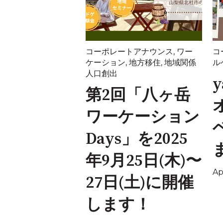
コーポレートアナウンス
,
ワー
コ
ケーション
,
地方移住
,
地域関係
ル
人口創出
y
第2回「八ヶ岳
ワーケーション
Days」を2025
年9月25日(木)〜
Ap
27日(土)に開催
します！