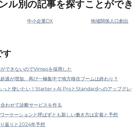
ンル別の記事を探すことがで
中小企業DX
地域関係人口創出
です
信ができないのでVimeoを採用した
入超過が増加。再び一極集中で地方移住ブームは終わり？
iniをもっと使いたい！Starter＋AI ProとStandardへの
sを組み合わせて診断サービスを作る
。ワーケーションと呼ばずとも新しい働き方は定着と予想
り返りと2024年予想