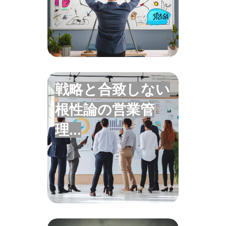
要があります
戦略と合致しない
根性論の営業管
戦略があっても現場に浸透しな
理...
くては効果は出ません。根性論
だけの営業現場は非効率です