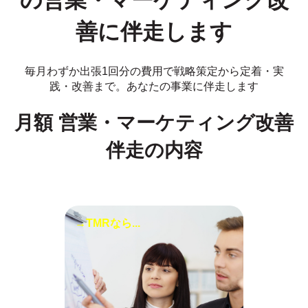
の営業・マーケティング改
善に伴走します
毎月わずか出張1回分の費用で戦略策定から定着・実
践・改善まで。あなたの事業に伴走します
月額 営業・マーケティング改善
伴走の内容
→TMRなら...
TMRでは戦略課題を1日で言語
化するワークショップも提供し
ています。デザイン思考・アイ
デアソンの手法を用いて全員参