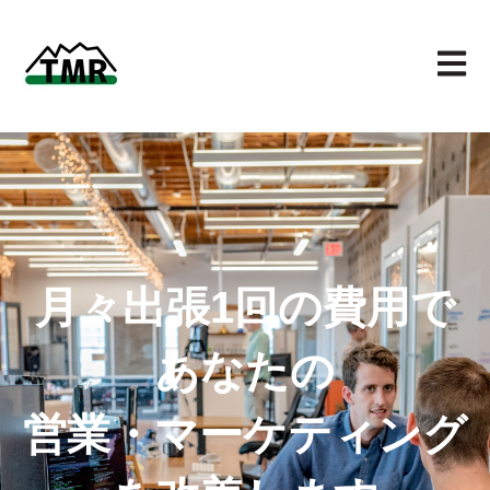
メイン
月々出張1回の費用で
あなたの
営業・マーケティング