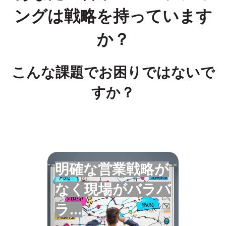
ングは戦略を持っています
か？
こんな課題でお困りではないで
すか？
明確な営業戦略が
なく現場がバラバ
小規模組織の営業リソースは限
られています。だからこそ優先
ラ...
すべき戦略課題を明確にする必