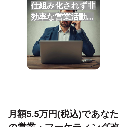
仕組み化されず非
効率な営業活動...
営業とマーケティングを統合し
効率的な営業モデルを構築しま
しょう。CRMの利用が効果的で
す
月額5.5万円(税込)であなた