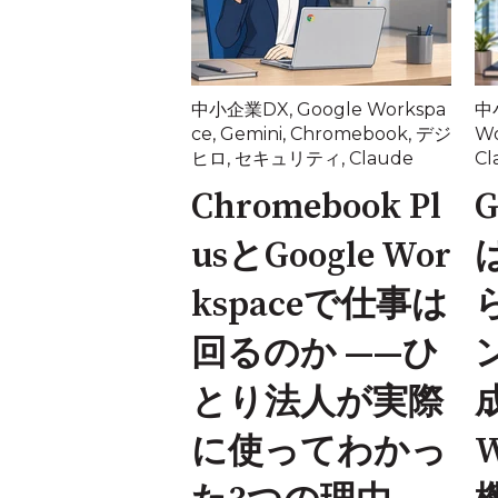
中小企業DX
,
Google Workspa
中
ce
,
Gemini
,
Chromebook
,
デジ
Wo
ヒロ
,
セキュリティ
,
Claude
Cl
Chromebook Pl
G
usとGoogle Wor
kspaceで仕事は
回るのか ——ひ
とり法人が実際
に使ってわかっ