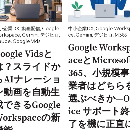
小企業DX
,
動画配信
,
Google
中小企業DX
,
Google Works
rkspace
,
Gemini
,
デジヒロ
,
ce
,
Gemini
,
デジヒロ
,
M365
aude
,
Google Vids
Google Works
oogle Vidsと
aceとMicrosof
は？スライドか
365、小規模事
らAIナレーショ
業者はどちら
ン動画を自動生
選ぶべきか—Of
成できるGoogle
ice サポート終
Workspaceの新
了を機に正直