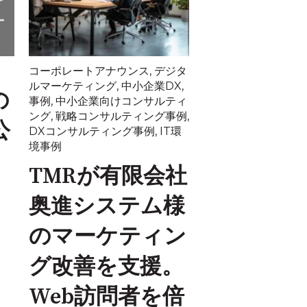
コーポレートアナウンス
,
デジタ
ルマーケティング
,
中小企業DX
,
の
事例
,
中小企業向けコンサルティ
ング
,
戦略コンサルティング事例
,
公
DXコンサルティング事例
,
IT環
境事例
TMRが有限会社
奥進システム様
のマーケティン
グ改善を支援。
Web訪問者を倍