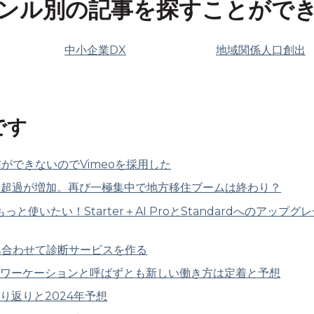
ンル別の記事を探すことがで
中小企業DX
地域関係人口創出
です
信ができないのでVimeoを採用した
入超過が増加。再び一極集中で地方移住ブームは終わり？
iniをもっと使いたい！Starter＋AI ProとStandardへの
sを組み合わせて診断サービスを作る
。ワーケーションと呼ばずとも新しい働き方は定着と予想
り返りと2024年予想