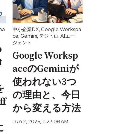
pa
中小企業DX
,
Google Workspa
ce
,
Gemini
,
デジヒロ
,
AIエー
ジェント
p
Google Worksp
t
aceのGeminiが
使われない3つ
を
の理由と、今日
f
から変える方法
Jun 2, 2026, 11:23:08 AM
に