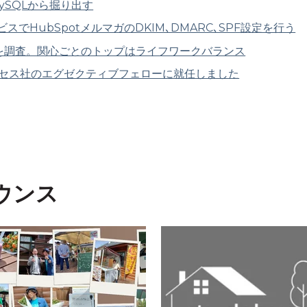
MySQLから掘り出す
でHubSpotメルマガのDKIM､DMARC､SPF設定を行う
識を調査。関心ごとのトップはライフワークバランス
クセス社のエグゼクティブフェローに就任しました
ウンス