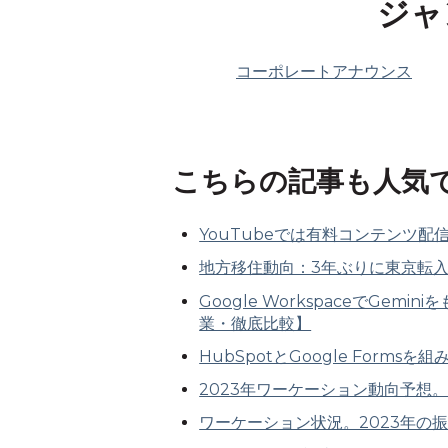
ジャ
コーポレートアナウンス
こちらの記事も人気
YouTubeでは有料コンテンツ配
地方移住動向：3年ぶりに東京転
Google WorkspaceでGem
業・徹底比較】
HubSpotとGoogle Form
2023年ワーケーション動向予想
ワーケーション状況。2023年の振