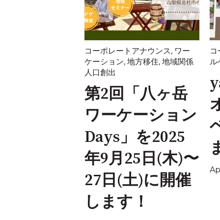
コーポレートアナウンス
,
ワー
コ
ケーション
,
地方移住
,
地域関係
ル
人口創出
y
第2回「八ヶ岳
ワーケーション
Days」を2025
年9月25日(木)〜
Ap
27日(土)に開催
します！