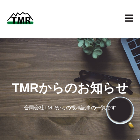
メイン
TMRからのお知らせ
合同会社TMRからの投稿記事の一覧です