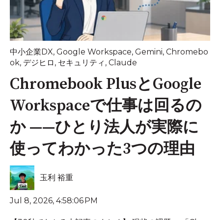
中小企業DX
,
Google Workspace
,
Gemini
,
Chromebo
ok
,
デジヒロ
,
セキュリティ
,
Claude
Chromebook PlusとGoogle
Workspaceで仕事は回るの
か ——ひとり法人が実際に
使ってわかった3つの理由
玉利 裕重
Jul 8, 2026, 4:58:06 PM