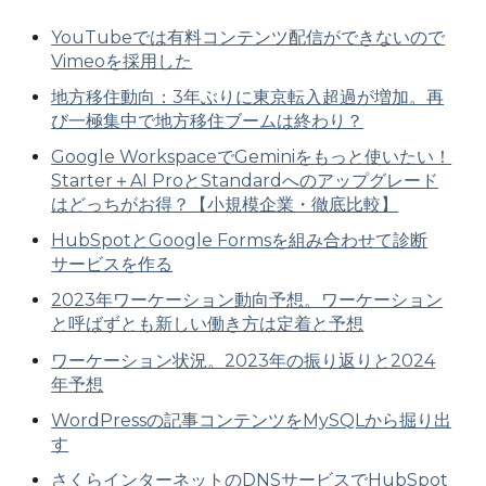
YouTubeでは有料コンテンツ配信ができないので
Vimeoを採用した
地方移住動向：3年ぶりに東京転入超過が増加。再
び一極集中で地方移住ブームは終わり？
Google WorkspaceでGeminiをもっと使いたい！
Starter＋AI ProとStandardへのアップグレード
はどっちがお得？【小規模企業・徹底比較】
HubSpotとGoogle Formsを組み合わせて診断
サービスを作る
2023年ワーケーション動向予想。ワーケーション
と呼ばずとも新しい働き方は定着と予想
ワーケーション状況。2023年の振り返りと2024
年予想
WordPressの記事コンテンツをMySQLから掘り出
す
さくらインターネットのDNSサービスでHubSpot